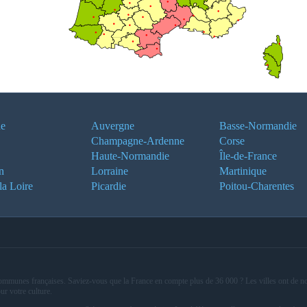
ne
Auvergne
Basse-Normandie
Champagne-Ardenne
Corse
Haute-Normandie
Île-de-France
n
Lorraine
Martinique
la Loire
Picardie
Poitou-Charentes
 communes françaises. Saviez-vous que la France en compte plus de 36 000 ? Les villes ont de no
ur votre culture.