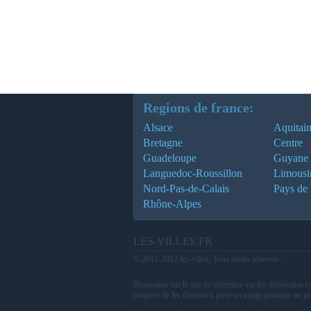
Regions de france:
Alsace
Aquitai
Bretagne
Centre
Guadeloupe
Guyane
Languedoc-Roussillon
Limousi
Nord-Pas-de-Calais
Pays de 
Rhône-Alpes
LES-VILLES.FR
© 2011-2012 les-villes. Tous droits réservés.
Bienvenue sur le site de réfèrence sur les différentes
propose de les découvrir pour un usage pratique ou po