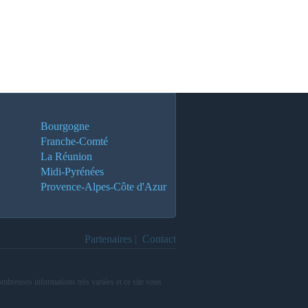
Bourgogne
Franche-Comté
La Réunion
Midi-Pyrénées
Provence-Alpes-Côte d'Azur
Partenaires
|
Contact
mbreuses informations très variées et ce site vous