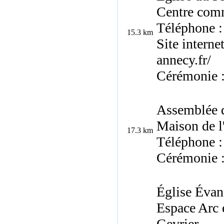
Centre comm
Téléphone :
15.3 km
Site interne
annecy.fr/
Cérémonie 
Assemblée 
Maison de l
17.3 km
Téléphone :
Cérémonie :
Église Évan
Espace Arc 
Gevrier