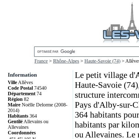
France
>
Rhône-Alpes
>
Haute-Savoie (74)
> Allève
Le petit village d'
A
Information
Ville
Allèves
Haute-Savoie (74)
Code Postal
74540
structure interc
Département
74
Région
82
Pays d'Alby-sur-Ch
Maire
Noëlle Delorme (2008-
2014)
364 habitants pour
Habitants
364
Gentilé
Allevains ou
habitants par kilom
Allevaines
ou Allevaines. Le 
Coordonnées