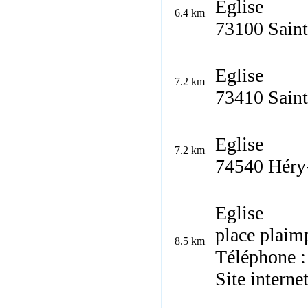
Eglise
6.4 km
73100 Sain
Eglise
7.2 km
73410 Sain
Eglise
7.2 km
74540 Héry
Eglise
place plaim
8.5 km
Téléphone :
Site interne