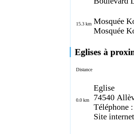
Boulevard L
Mosquée Ko
15.3 km
Mosquée Kob
Eglises à proxim
Distance
Eglise
74540 Allè
0.0 km
Téléphone :
Site interne