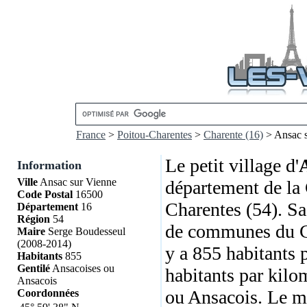
France
>
Poitou-Charentes
>
Charente (16)
> Ansac s
Le petit village d'
Information
Ville
Ansac sur Vienne
département de la 
Code Postal
16500
Charentes (54). S
Département
16
Région
54
de communes du Co
Maire
Serge Boudesseul
(2008-2014)
y a 855 habitants 
Habitants
855
Gentilé
Ansacoises ou
habitants par kilo
Ansacois
ou Ansacois. Le ma
Coordonnées