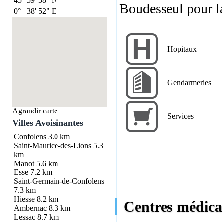
45°
59'
38"
N
Boudesseul pour l
0°
38'
52"
E
Hopitaux
Gendarmeries
Agrandir carte
Services
Villes Avoisinantes
Confolens
3.0 km
Saint-Maurice-des-Lions
5.3
km
Manot
5.6 km
Esse
7.2 km
Saint-Germain-de-Confolens
7.3 km
Hiesse
8.2 km
Centres médica
Ambernac
8.3 km
Lessac
8.7 km