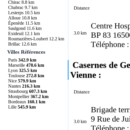
Chirac
8.8 km
Chabrac
9.7 km
Distance
Lesterps
10.5 km
Alloue
10.8 km
Épenède
11.5 km
Centre Hosp
Saulgond
11.6 km
3.0 km
BP 83 1650
Exideuil
12.1 km
Roumazières-Loubert
12.2 km
Téléphone :
Brillac
12.6 km
Villes Références
Paris
342.9 km
Casernes de Ge
Marseille
478.6 km
Lyon
325.5 km
Vienne :
Toulouse
272.8 km
Nice
579.9 km
Nantes
216.3 km
Strasbourg
607.3 km
Distance
Montpellier
367.2 km
Bordeaux
160.1 km
Lille
545.9 km
Brigade terr
9 Rue de Ju
3.0 km
Téléphone :