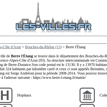
s-Côte d'Azur
>
Bouches-du-Rhône (13)
> Berre l'Étang
ville de
Berre l'Étang
se trouve dans le département des Bouches-du-Rh
vence-Alpes-Côte d'Azur (93). Sa structure intercommunale est Commu
ng de Berre-Durance.Son code postal est le 13130. Il y a 13970 habitan
fait 324 habitants par kilomètre carré et ceux ci sont appelés Berratins,
ang est Serge Andréoni pour la période 2008-2014. Vous pouvez trouver p
e à l'adresse suivante :
https://www.berre-l-etang.fr/mairie/
Hopitaux
Cult