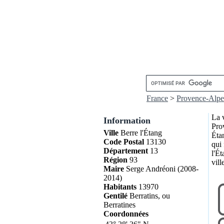
France
>
Provence-Alpe
La 
Information
Pro
Ville
Berre l'Étang
Éta
Code Postal
13130
qui 
Département
13
l'Ét
Région
93
vill
Maire
Serge Andréoni (2008-
2014)
Habitants
13970
Gentilé
Berratins, ou
Berratines
Coordonnées