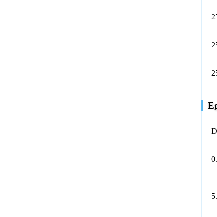
2
2
2
Eg
D
0
5