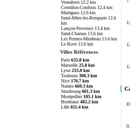
7
Ventabren
12.2 km
Cornillon-Confoux
12.4 km
Martigues
12.6 km
Saint-Mitre-les-Remparts
12.6
1
km
Lançon-Provence
13.4 km
Saint-Chamas
13.6 km
Les Pennes-Mirabeau
13.6 km
Le Rove
13.6 km
1
Villes Références
Paris
635.8 km
Marseille
25.8 km
1
Lyon
255.0 km
Toulouse
300.3 km
Nice
170.7 km
Nantes
669.3 km
Ca
Strasbourg
601.3 km
Montpellier
105.1 km
Bordeaux
482.2 km
D
Lille
811.4 km
0