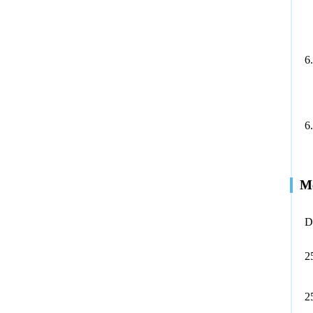
6
6
Mo
D
2
2