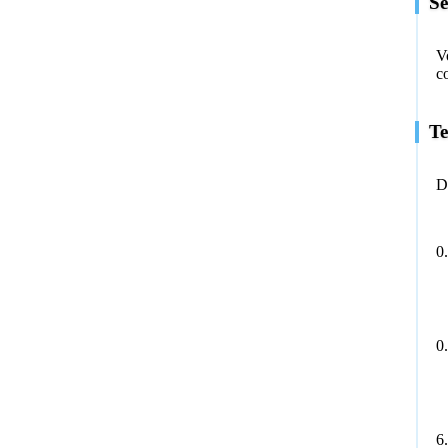
Se
V
c
Te
D
0
0
6