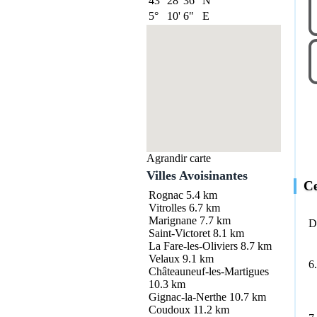
43°
28'
36"
N
5°
10'
6"
E
Agrandir carte
Villes Avoisinantes
Ce
Rognac
5.4 km
Vitrolles
6.7 km
Marignane
7.7 km
D
Saint-Victoret
8.1 km
La Fare-les-Oliviers
8.7 km
Velaux
9.1 km
6
Châteauneuf-les-Martigues
10.3 km
Gignac-la-Nerthe
10.7 km
Coudoux
11.2 km