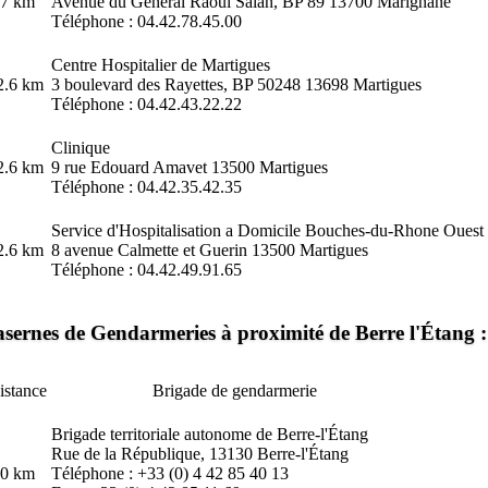
.7 km
Avenue du General Raoul Salan, BP 89 13700 Marignane
Téléphone : 04.42.78.45.00
Centre Hospitalier de Martigues
2.6 km
3 boulevard des Rayettes, BP 50248 13698 Martigues
Téléphone : 04.42.43.22.22
Clinique
2.6 km
9 rue Edouard Amavet 13500 Martigues
Téléphone : 04.42.35.42.35
Service d'Hospitalisation a Domicile Bouches-du-Rhone Ouest
2.6 km
8 avenue Calmette et Guerin 13500 Martigues
Téléphone : 04.42.49.91.65
sernes de Gendarmeries à proximité de Berre l'Étang :
istance
Brigade de gendarmerie
Brigade territoriale autonome de Berre-l'Étang
Rue de la République, 13130 Berre-l'Étang
.0 km
Téléphone : +33 (0) 4 42 85 40 13