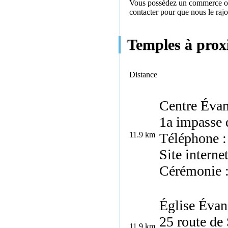
Vous possédez un commerce ou 
contacter
pour que nous le rajo
Temples à prox
Distance
Centre Évan
1a impasse 
11.9 km
Téléphone :
Site interne
Cérémonie 
Église Évan
25 route de 
11.9 km