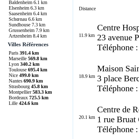
Baldenheim
6.1 km
Elsenheim
6.3 km
Distance
Saasenheim
6.4 km
Schœnau
6.6 km
Sundhouse
7.3 km
Centre Hospi
Grussenheim
7.9 km
11.9 km
23 avenue 
Artzenheim
8.4 km
Villes Références
Téléphone :
Paris
391.4 km
Marseille
569.8 km
Lyon
340.2 km
Maison Sain
Toulouse
695.4 km
Nice
499.0 km
18.9 km
3 place Be
Nantes
690.9 km
Téléphone :
Strasbourg
45.8 km
Montpellier
583.3 km
Bordeaux
725.5 km
Lille
424.6 km
Centre de R
20.1 km
1 rue Bruat
Téléphone :