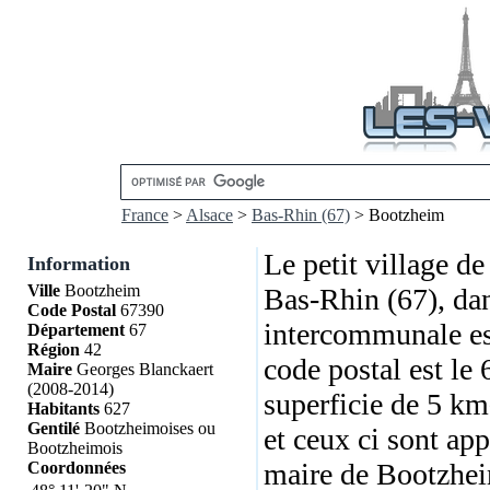
France
>
Alsace
>
Bas-Rhin (67)
> Bootzheim
Le petit village d
Information
Ville
Bootzheim
Bas-Rhin (67), dan
Code Postal
67390
intercommunale es
Département
67
Région
42
code postal est le
Maire
Georges Blanckaert
(2008-2014)
superficie de 5 km²
Habitants
627
Gentilé
Bootzheimoises ou
et ceux ci sont a
Bootzheimois
maire de Bootzhei
Coordonnées