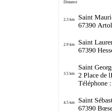
Distance
Saint Mauri
2.3 km
67390 Arto
Saint Laure
2.9 km
67390 Hess
Saint Georg
3.5 km
2 Place de 
Téléphone :
Saint Sébas
4.5 km
67390 Bœse