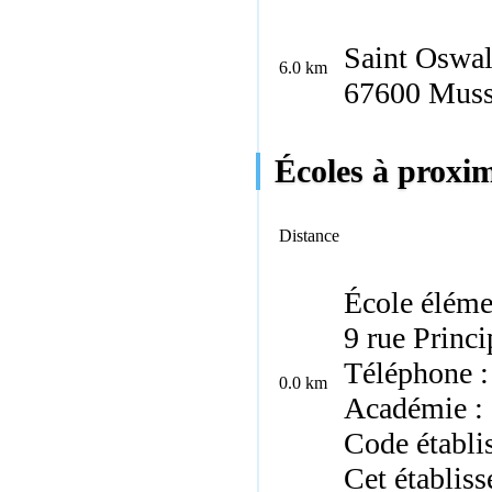
Saint Oswa
6.0 km
67600 Muss
Écoles à proxim
Distance
École éléme
9 rue Princ
Téléphone :
0.0 km
Académie : 
Code établi
Cet établis