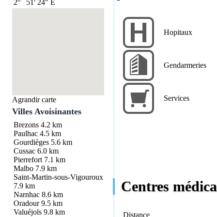
2°
51'
24"
E
Hopitaux
Gendarmeries
Services
Agrandir carte
Villes Avoisinantes
Brezons
4.2 km
Paulhac
4.5 km
Gourdièges
5.6 km
Cussac
6.0 km
Pierrefort
7.1 km
Malbo
7.9 km
Saint-Martin-sous-Vigouroux
Centres médica
7.9 km
Narnhac
8.6 km
Oradour
9.5 km
Valuéjols
9.8 km
Distance