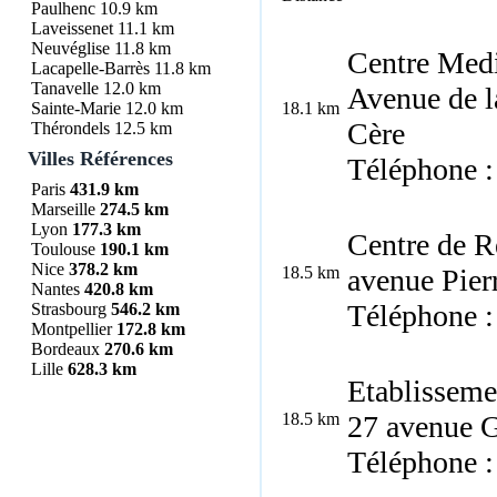
Paulhenc
10.9 km
Laveissenet
11.1 km
Neuvéglise
11.8 km
Centre Medi
Lacapelle-Barrès
11.8 km
Tanavelle
12.0 km
Avenue de 
Sainte-Marie
12.0 km
18.1 km
Cère
Thérondels
12.5 km
Villes Références
Téléphone :
Paris
431.9 km
Marseille
274.5 km
Lyon
177.3 km
Centre de R
Toulouse
190.1 km
Nice
378.2 km
18.5 km
avenue Pier
Nantes
420.8 km
Téléphone :
Strasbourg
546.2 km
Montpellier
172.8 km
Bordeaux
270.6 km
Lille
628.3 km
Etablisseme
18.5 km
27 avenue 
Téléphone :