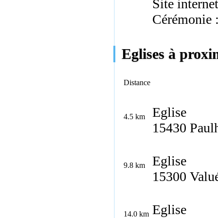
Site interne
Cérémonie 
Eglises à proxi
Distance
Eglise
4.5 km
15430 Paul
Eglise
9.8 km
15300 Valué
Eglise
14.0 km