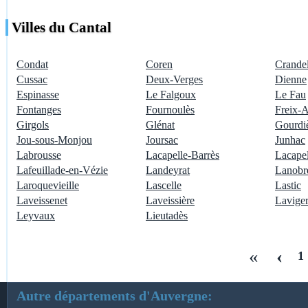
Villes du Cantal
Condat
Coren
Crandel
Cussac
Deux-Verges
Dienne
Espinasse
Le Falgoux
Le Fau
Fontanges
Fournoulès
Freix-A
Girgols
Glénat
Gourdi
Jou-sous-Monjou
Joursac
Junhac
Labrousse
Lacapelle-Barrès
Lacapel
Lafeuillade-en-Vézie
Landeyrat
Lanobr
Laroquevieille
Lascelle
Lastic
Laveissenet
Laveissière
Laviger
Leyvaux
Lieutadès
«
‹
1
Autre départements d'Auvergne: