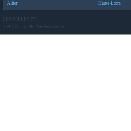
Allier
Haute-Loire
LES-VILLES.FR
© 2011-2012 les-villes. Tous droits réservés.