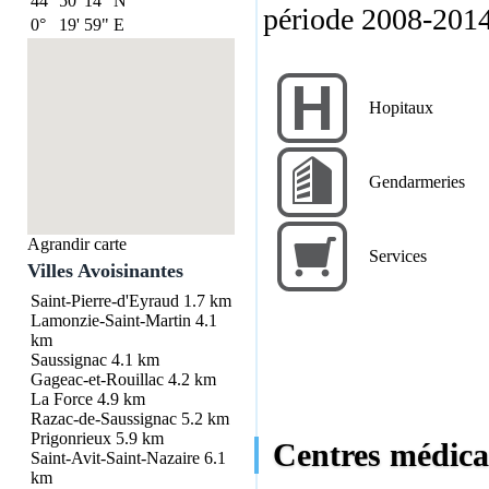
44°
50'
14"
N
période 2008-2014
0°
19'
59"
E
Hopitaux
Gendarmeries
Agrandir carte
Services
Villes Avoisinantes
Saint-Pierre-d'Eyraud
1.7 km
Lamonzie-Saint-Martin
4.1
km
Saussignac
4.1 km
Gageac-et-Rouillac
4.2 km
La Force
4.9 km
Razac-de-Saussignac
5.2 km
Prigonrieux
5.9 km
Centres médica
Saint-Avit-Saint-Nazaire
6.1
km