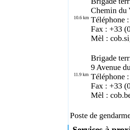
Brigade terr
Chemin du 
10.6 km
Téléphone :
Fax : +33 (
Mèl : cob.s
Brigade terr
9 Avenue du
11.9 km
Téléphone :
Fax : +33 (
Mèl : cob.b
Poste de gendarmer
Services à pro