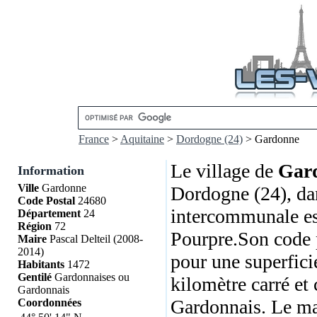
France
>
Aquitaine
>
Dordogne (24)
> Gardonne
Le village de
Gar
Information
Ville
Gardonne
Dordogne (24), dan
Code Postal
24680
intercommunale e
Département
24
Région
72
Pourpre.Son code p
Maire
Pascal Delteil (2008-
2014)
pour une superfici
Habitants
1472
Gentilé
Gardonnaises ou
kilomètre carré et
Gardonnais
Gardonnais. Le mai
Coordonnées