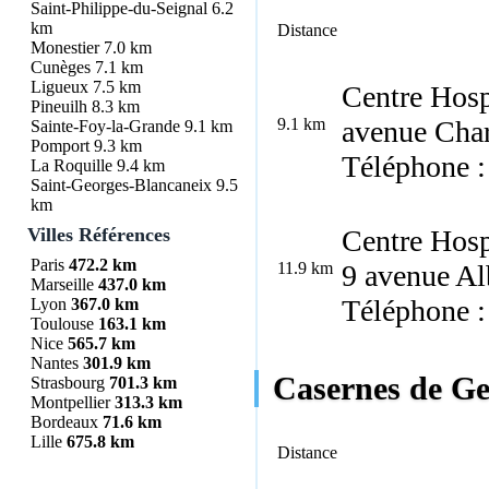
Saint-Philippe-du-Seignal
6.2
km
Distance
Monestier
7.0 km
Cunèges
7.1 km
Ligueux
7.5 km
Centre Hosp
Pineuilh
8.3 km
9.1 km
avenue Char
Sainte-Foy-la-Grande
9.1 km
Pomport
9.3 km
Téléphone :
La Roquille
9.4 km
Saint-Georges-Blancaneix
9.5
km
Villes Références
Centre Hosp
Paris
472.2 km
11.9 km
9 avenue Al
Marseille
437.0 km
Téléphone :
Lyon
367.0 km
Toulouse
163.1 km
Nice
565.7 km
Nantes
301.9 km
Casernes de Ge
Strasbourg
701.3 km
Montpellier
313.3 km
Bordeaux
71.6 km
Lille
675.8 km
Distance