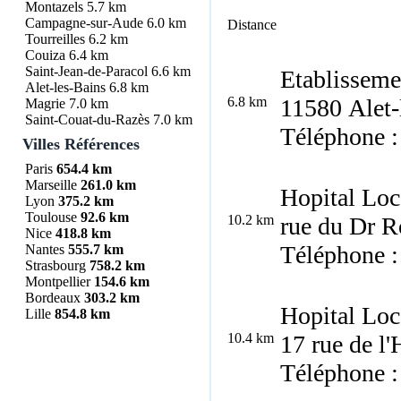
Montazels
5.7 km
Campagne-sur-Aude
6.0 km
Distance
Tourreilles
6.2 km
Couiza
6.4 km
Saint-Jean-de-Paracol
6.6 km
Etablisseme
Alet-les-Bains
6.8 km
6.8 km
11580 Alet-
Magrie
7.0 km
Saint-Couat-du-Razès
7.0 km
Téléphone :
Villes Références
Paris
654.4 km
Marseille
261.0 km
Hopital Loc
Lyon
375.2 km
Toulouse
92.6 km
10.2 km
rue du Dr 
Nice
418.8 km
Téléphone :
Nantes
555.7 km
Strasbourg
758.2 km
Montpellier
154.6 km
Bordeaux
303.2 km
Hopital Loc
Lille
854.8 km
10.4 km
17 rue de l
Téléphone :