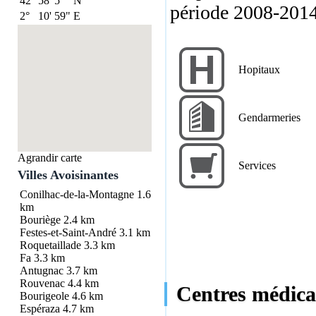
42°
58'
5"
N
période 2008-2014
2°
10'
59"
E
Hopitaux
Gendarmeries
Agrandir carte
Services
Villes Avoisinantes
Conilhac-de-la-Montagne
1.6
km
Bouriège
2.4 km
Festes-et-Saint-André
3.1 km
Roquetaillade
3.3 km
Fa
3.3 km
Antugnac
3.7 km
Rouvenac
4.4 km
Centres médicau
Bourigeole
4.6 km
Espéraza
4.7 km