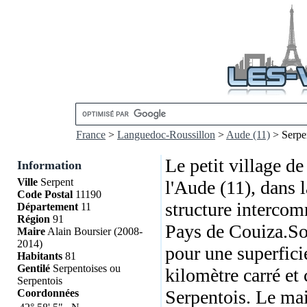
France
>
Languedoc-Roussillon
>
Aude (11)
> Serpe
Le petit village de
Information
Ville
Serpent
l'Aude (11), dans 
Code Postal
11190
structure interc
Département
11
Région
91
Pays de Couiza.Son
Maire
Alain Boursier (2008-
2014)
pour une superficie
Habitants
81
Gentilé
Serpentoises ou
kilomètre carré et
Serpentois
Serpentois. Le mai
Coordonnées