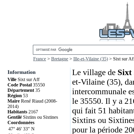
France
>
Bretagne
>
Ille-et-Vilaine (35)
> Sixt sur Af
Le village de
Sixt
Information
Ville
Sixt sur Aff
et-Vilaine (35), da
Code Postal
35550
intercommunale es
Département
35
Région
53
le 35550. Il y a 2
Maire
René Riaud (2008-
2014)
qui fait 51 habitan
Habitants
2167
Gentilé
Sixtins ou Sixtines
Sixtins ou Sixtine
Coordonnées
pour la période 2
47°
46'
33"
N