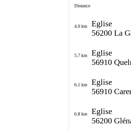
Distance
Eglise
4.0 km
56200 La Ga
Eglise
5.7 km
56910 Quel
Eglise
6.1 km
56910 Caren
Eglise
6.8 km
56200 Glén