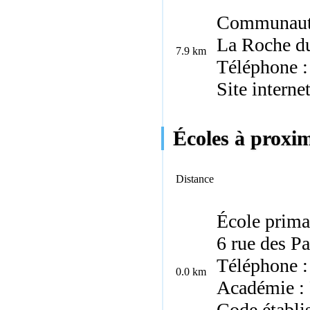
Communauté 
La Roche du
7.9 km
Téléphone :
Site interne
Écoles à proximi
Distance
École prima
6 rue des Pa
Téléphone :
0.0 km
Académie :
Code établi