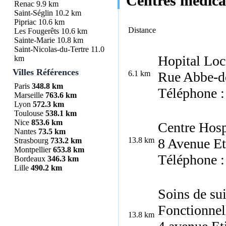
Centres médicau
Renac
9.9 km
Saint-Séglin
10.2 km
Pipriac
10.6 km
Distance
Les Fougerêts
10.6 km
Sainte-Marie
10.8 km
Saint-Nicolas-du-Tertre
11.0
Hopital Loca
km
Villes Références
6.1 km
Rue Abbe-de
Paris
348.8 km
Téléphone :
Marseille
763.6 km
Lyon
572.3 km
Toulouse
538.1 km
Nice
853.6 km
Centre Hosp
Nantes
73.5 km
13.8 km
8 Avenue E
Strasbourg
733.2 km
Montpellier
653.8 km
Téléphone :
Bordeaux
346.3 km
Lille
490.2 km
Soins de su
Fonctionnel
13.8 km