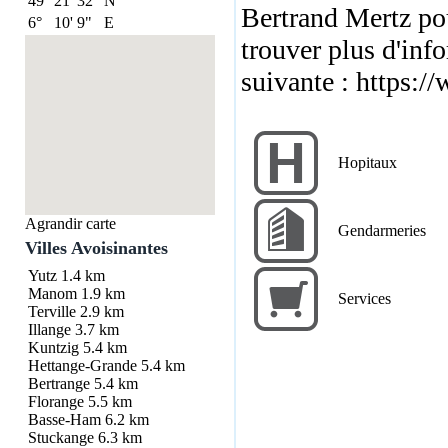
49°
21'
32"
N
Bertrand Mertz po
6°
10'
9"
E
trouver plus d'info
suivante :
https://
Hopitaux
Agrandir carte
Gendarmeries
Villes Avoisinantes
Yutz
1.4 km
Manom
1.9 km
Services
Terville
2.9 km
Illange
3.7 km
Kuntzig
5.4 km
Hettange-Grande
5.4 km
Bertrange
5.4 km
Florange
5.5 km
Basse-Ham
6.2 km
Stuckange
6.3 km