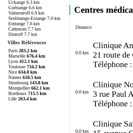
Uckange
6.3 km
Centres médicau
Guénange
6.6 km
Valmestroff
6.9 km
Serémange-Erzange
7.0 km
Entrange
7.6 km
Distance
Cattenom
7.7 km
Distroff
7.7 km
Villes Références
Clinique Am
Paris
283.2 km
0.0 km
21 route de
Marseille
676.4 km
Lyon
412.1 km
Téléphone :
Toulouse
734.2 km
Nice
634.0 km
Nantes
618.5 km
Clinique N
Strasbourg
143.8 km
Montpellier
662.1 km
0.0 km
3 rue Paul 
Bordeaux
715.5 km
Lille
263.4 km
Téléphone :
Clinique Sa
0.0 km