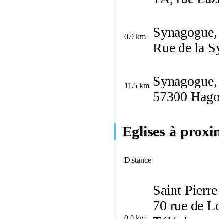
Synagogue,
0.0 km
Rue de la S
Synagogue,
11.5 km
57300
Hago
Eglises à proxim
Distance
Saint Pierre
70 rue de L
0.0 km