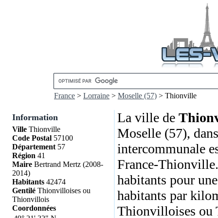
France
>
Lorraine
>
Moselle (57)
> Thionville
La ville de
Thionv
Information
Ville
Thionville
Moselle (57), dans
Code Postal
57100
intercommunale e
Département
57
Région
41
France-Thionville.
Maire
Bertrand Mertz (2008-
2014)
habitants pour une
Habitants
42474
Gentilé
Thionvilloises ou
habitants par kilom
Thionvillois
Thionvilloises ou 
Coordonnées