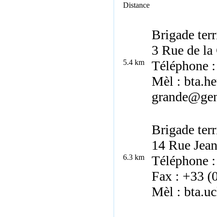
Distance
Brigade ter
3 Rue de la
5.4 km
Téléphone :
Mèl : bta.he
grande@gend
Brigade ter
14 Rue Jea
6.3 km
Téléphone :
Fax : +33 (
Mèl : bta.u