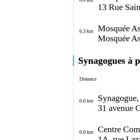
13 Rue Sain
Mosquée As
6.3 km
Mosquée As
Synagogues à pr
Distance
Synagogue, 
0.0 km
31 avenue C
Centre Comm
0.0 km
1A, rue Laz