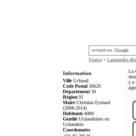
France
>
Languedoc-Rou
La v
Information
str
Ville
Uchaud
y a 
Code Postal
30620
app
Département
30
Région
91
Maire
Christian Eymard
(2008-2014)
Habitants
4089
Gentilé
Uchaudoises ou
Uchaudois
Coordonnées