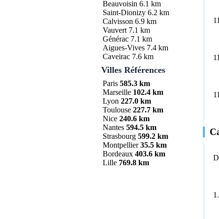
Beauvoisin
6.1 km
Saint-Dionizy
6.2 km
1
Calvisson
6.9 km
Vauvert
7.1 km
Générac
7.1 km
Aigues-Vives
7.4 km
Caveirac
7.6 km
1
Villes Références
Paris
585.3 km
Marseille
102.4 km
1
Lyon
227.0 km
Toulouse
227.7 km
Nice
240.6 km
Nantes
594.5 km
Ca
Strasbourg
599.2 km
Montpellier
35.5 km
Bordeaux
403.6 km
D
Lille
769.8 km
1