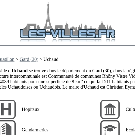
ssillon
>
Gard (30)
> Uchaud
ille d'
Uchaud
se trouve dans le département du Gard (30), dans la ré
ucture intercommunale est Communauté de communes Rhôny Vistre Vidou
4089 habitants pour une superficie de 8 km² ce qui fait 511 habitants par
elés Uchaudoises ou Uchaudois. Le maire d'Uchaud est Christian Eyma
Hopitaux
Cult
Gendarmeries
Ecol