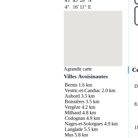
43°
45'
28"
N
4°
16'
11"
E
Agrandir carte
Ce
Villes Avoisinantes
Bernis
1.6 km
D
Vestric-et-Candiac
2.0 km
Aubord
3.5 km
Boissières
3.5 km
8
Vergèze
4.2 km
Milhaud
4.8 km
Codognan
4.9 km
Nages-et-Solorgues
4.9 km
1
Langlade
5.5 km
Mus
5.8 km