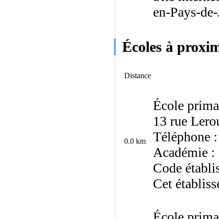
en-Pays-de-
Écoles à proxim
Distance
École prima
13 rue Lero
Téléphone :
0.0 km
Académie :
Code établi
Cet établiss
École prima