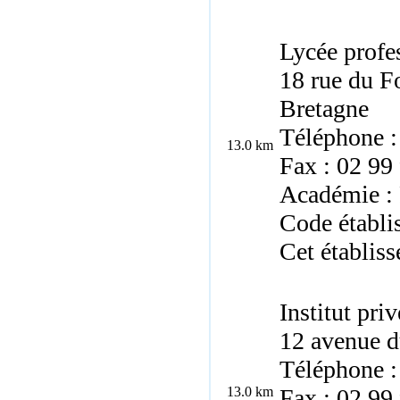
Lycée profes
18 rue du F
Bretagne
Téléphone :
13.0 km
Fax : 02 99
Académie :
Code établ
Cet établiss
Institut pri
12 avenue d
Téléphone :
13.0 km
Fax : 02 99