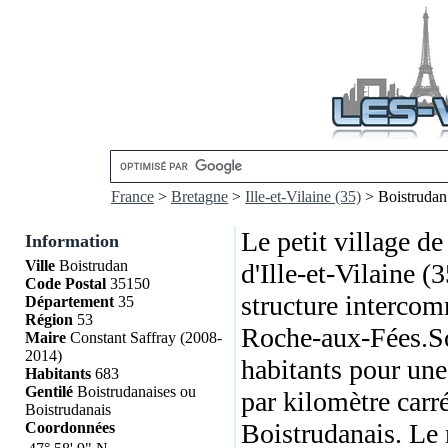
France
>
Bretagne
>
Ille-et-Vilaine (35)
> Boistrudan
Le petit village d
Information
Ville
Boistrudan
d'Ille-et-Vilaine (
Code Postal
35150
structure interc
Département
35
Région
53
Roche-aux-Fées.Son
Maire
Constant Saffray (2008-
2014)
habitants pour une
Habitants
683
Gentilé
Boistrudanaises ou
par kilomètre carr
Boistrudanais
Boistrudanais. Le 
Coordonnées