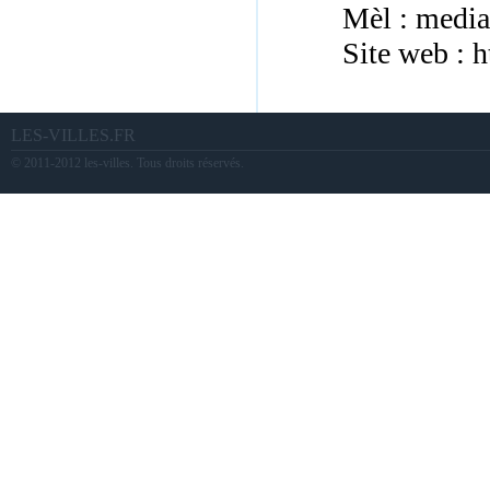
Mèl : media
Site web :
h
LES-VILLES.FR
© 2011-2012 les-villes. Tous droits réservés.