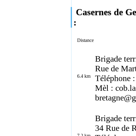
Casernes de Ge
:
Distance
Brigade terr
Rue de Mart
6.4 km
Téléphone :
Mèl : cob.l
bretagne@ge
Brigade ter
34 Rue de R
7.2 km