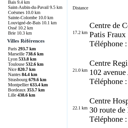
Bais
9.4 km
Saint-Aubin-du-Pavail
9.5 km
Distance
Coësmes
10.0 km
Sainte-Colombe
10.0 km
Louvigné-de-Bais
10.1 km
Centre de C
Ossé
10.2 km
17.2 km
Patis Frau
Brie
10.3 km
Villes Références
Téléphone :
Paris
293.7 km
Marseille
738.6 km
Lyon
533.8 km
Centre Regi
Toulouse
532.6 km
Nice
820.7 km
21.0 km
102 avenue
Nantes
84.4 km
Téléphone :
Strasbourg
679.6 km
Montpellier
633.4 km
Bordeaux
353.7 km
Lille
438.6 km
Centre Hosp
22.1 km
30 route d
Téléphone :