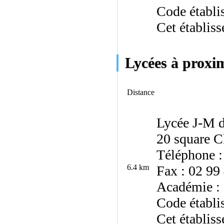
Code établ
Cet établiss
Lycées à proxim
Distance
Lycée J-M d
20 square C
Téléphone :
6.4 km
Fax : 02 99
Académie :
Code établi
Cet établiss