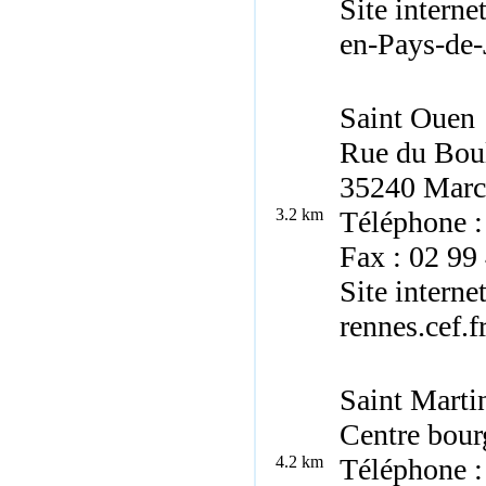
Site interne
en-Pays-de-
Saint Ouen
Rue du Boul
35240 Marci
3.2 km
Téléphone :
Fax : 02 99
Site interne
rennes.cef.
Saint Marti
Centre bour
4.2 km
Téléphone :