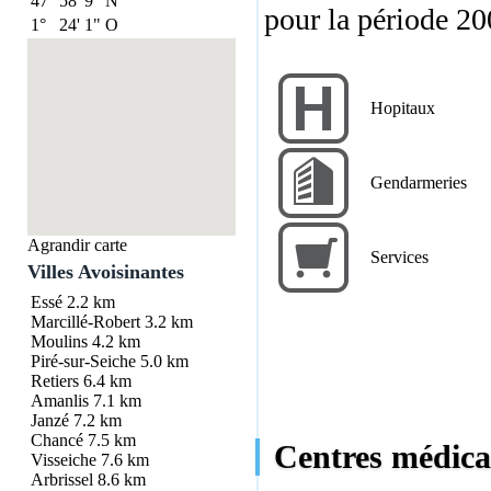
47°
58'
9"
N
pour la période 2
1°
24'
1"
O
Hopitaux
Gendarmeries
Agrandir carte
Services
Villes Avoisinantes
Essé
2.2 km
Marcillé-Robert
3.2 km
Moulins
4.2 km
Piré-sur-Seiche
5.0 km
Retiers
6.4 km
Amanlis
7.1 km
Janzé
7.2 km
Chancé
7.5 km
Centres médica
Visseiche
7.6 km
Arbrissel
8.6 km