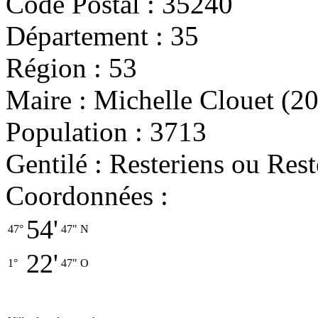
Code Postal : 35240
Département : 35
Région : 53
Maire : Michelle Clouet (2
Population : 3713
Gentilé : Resteriens ou Res
Coordonnées :
54'
47°
47"
N
22'
1°
47"
O