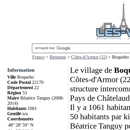
France
>
Bretagne
>
Côtes-d'Armor (22)
> Boqueho
Le village de
Boq
Information
Ville
Boqueho
Côtes-d'Armor (22)
Code Postal
22170
structure interc
Département
22
Région
53
Pays de Châtelaudr
Maire
Béatrice Tanguy (2008-
2014)
Il y a 1061 habitan
Habitants
1061
Gentilé
n/a
50 habitants par k
Coordonnées
Béatrice Tanguy p
48°
28'
59"
N