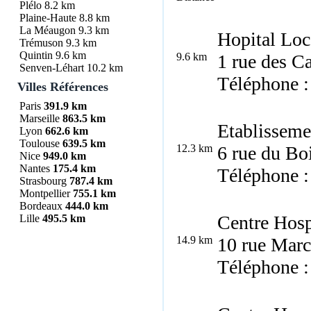
Plélo
8.2 km
Plaine-Haute
8.8 km
La Méaugon
9.3 km
Hopital Loc
Trémuson
9.3 km
Quintin
9.6 km
9.6 km
1 rue des C
Senven-Léhart
10.2 km
Téléphone :
Villes Références
Paris
391.9 km
Marseille
863.5 km
Etablisseme
Lyon
662.6 km
Toulouse
639.5 km
12.3 km
6 rue du Bo
Nice
949.0 km
Nantes
175.4 km
Téléphone :
Strasbourg
787.4 km
Montpellier
755.1 km
Bordeaux
444.0 km
Centre Hosp
Lille
495.5 km
14.9 km
10 rue Marc
Téléphone :