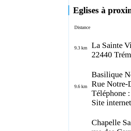
Eglises à proxi
Distance
La Sainte V
9.3 km
22440 Trém
Basilique N
Rue Notre-
9.6 km
Téléphone :
Site interne
Chapelle Sai