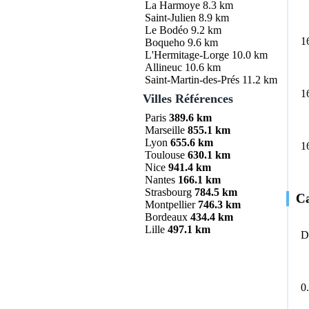
La Harmoye
8.3 km
Saint-Julien
8.9 km
Le Bodéo
9.2 km
1
Boqueho
9.6 km
L'Hermitage-Lorge
10.0 km
Allineuc
10.6 km
Saint-Martin-des-Prés
11.2 km
1
Villes Références
Paris
389.6 km
Marseille
855.1 km
Lyon
655.6 km
1
Toulouse
630.1 km
Nice
941.4 km
Nantes
166.1 km
Strasbourg
784.5 km
Ca
Montpellier
746.3 km
Bordeaux
434.4 km
Lille
497.1 km
D
0