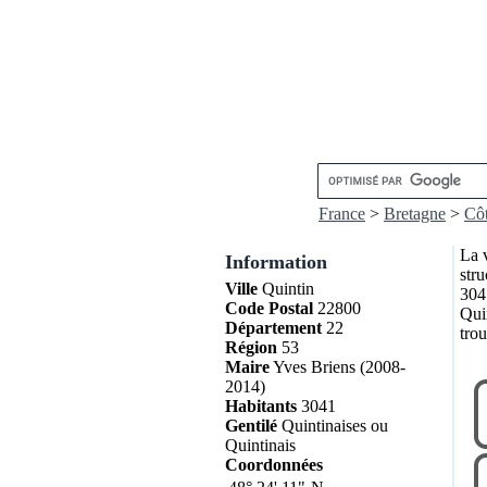
France
>
Bretagne
>
Côt
La 
Information
str
Ville
Quintin
3041
Code Postal
22800
Qui
Département
22
trou
Région
53
Maire
Yves Briens (2008-
2014)
Habitants
3041
Gentilé
Quintinaises ou
Quintinais
Coordonnées