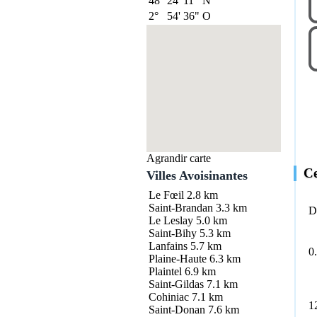
48°
24'
11"
N
2°
54'
36"
O
Agrandir carte
Ce
Villes Avoisinantes
Le Fœil
2.8 km
Saint-Brandan
3.3 km
D
Le Leslay
5.0 km
Saint-Bihy
5.3 km
Lanfains
5.7 km
0
Plaine-Haute
6.3 km
Plaintel
6.9 km
Saint-Gildas
7.1 km
Cohiniac
7.1 km
1
Saint-Donan
7.6 km