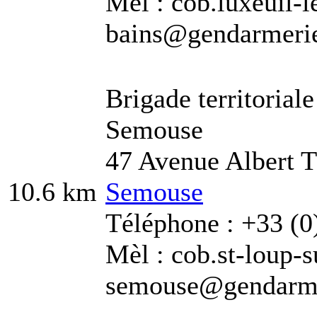
Mèl : cob.luxeuil-l
bains@gendarmerie.
Brigade territorial
Semouse
47 Avenue Albert
10.6 km
Semouse
Téléphone : +33 (0
Mèl : cob.st-loup-s
semouse@gendarmer