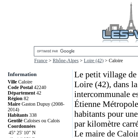
France
>
Rhône-Alpes
>
Loire (42)
> Caloire
Le petit village d
Information
Ville
Caloire
Loire (42), dans l
Code Postal
42240
intercommunale e
Département
42
Région
82
Étienne Métropole.
Maire
Gaston Dupuy (2008-
2014)
habitants pour une 
Habitants
338
Gentilé
Caloises ou Calois
par kilomètre carr
Coordonnées
Le maire de Caloi
45°
25'
10"
N