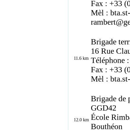
Fax : +33 (
Mèl : bta.st-
rambert@gen
Brigade ter
16 Rue Clau
11.6 km
Téléphone :
Fax : +33 (
Mèl : bta.s
Brigade de 
GGD42
École Rimb
12.0 km
Bouthéon