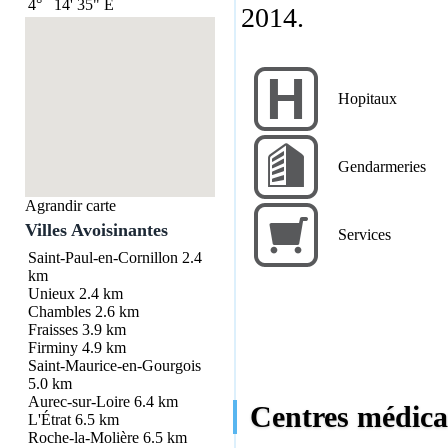
4°
14'
35"
E
2014.
Hopitaux
Gendarmeries
Agrandir carte
Villes Avoisinantes
Services
Saint-Paul-en-Cornillon
2.4
km
Unieux
2.4 km
Chambles
2.6 km
Fraisses
3.9 km
Firminy
4.9 km
Saint-Maurice-en-Gourgois
5.0 km
Aurec-sur-Loire
6.4 km
Centres médicau
L'Étrat
6.5 km
Roche-la-Molière
6.5 km