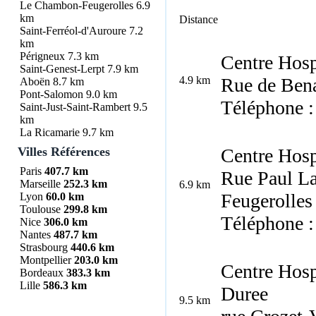
Le Chambon-Feugerolles
6.9
km
Distance
Saint-Ferréol-d'Auroure
7.2
km
Périgneux
7.3 km
Centre Hosp
Saint-Genest-Lerpt
7.9 km
4.9 km
Rue de Ben
Aboën
8.7 km
Pont-Salomon
9.0 km
Téléphone :
Saint-Just-Saint-Rambert
9.5
km
La Ricamarie
9.7 km
Villes Références
Centre Hosp
Paris
407.7 km
Rue Paul L
Marseille
252.3 km
6.9 km
Feugerolles
Lyon
60.0 km
Toulouse
299.8 km
Téléphone :
Nice
306.0 km
Nantes
487.7 km
Strasbourg
440.6 km
Montpellier
203.0 km
Centre Hosp
Bordeaux
383.3 km
Lille
586.3 km
Duree
9.5 km