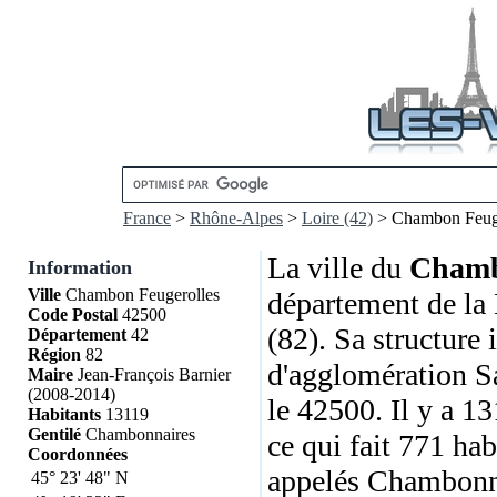
France
>
Rhône-Alpes
>
Loire (42)
> Chambon Feuge
La ville du
Chamb
Information
Ville
Chambon Feugerolles
département de la 
Code Postal
42500
(82). Sa structur
Département
42
Région
82
d'agglomération S
Maire
Jean-François Barnier
(2008-2014)
le 42500. Il y a 1
Habitants
13119
Gentilé
Chambonnaires
ce qui fait 771 hab
Coordonnées
appelés Chambonna
45°
23'
48"
N