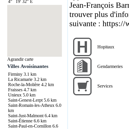
4°
19'
32"
E
Jean-François Bar
trouver plus d'info
suivante :
https://
Hopitaux
Agrandir carte
Villes Avoisinantes
Gendarmeries
Firminy
3.1 km
La Ricamarie
3.2 km
Roche-la-Molière
4.2 km
Services
Fraisses
4.7 km
Unieux
5.0 km
Saint-Genest-Lerpt
5.6 km
Saint-Romain-les-Atheux
6.0
km
Saint-Just-Malmont
6.4 km
Saint-Étienne
6.6 km
Saint-Paul-en-Cornillon
6.6