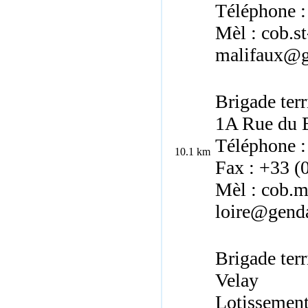
Téléphone :
Mèl : cob.st
malifaux@ge
Brigade terr
1A Rue du B
Téléphone :
10.1 km
Fax : +33 (
Mèl : cob.m
loire@genda
Brigade terr
Velay
Lotissement