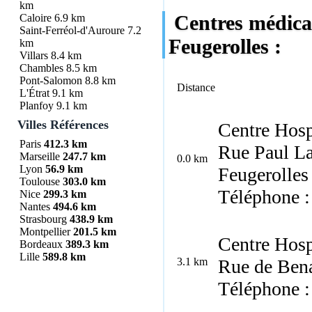
km
Centres médic
Caloire
6.9 km
Saint-Ferréol-d'Auroure
7.2
Feugerolles :
km
Villars
8.4 km
Chambles
8.5 km
Pont-Salomon
8.8 km
Distance
L'Étrat
9.1 km
Planfoy
9.1 km
Villes Références
Centre Hosp
Paris
412.3 km
Rue Paul L
Marseille
247.7 km
0.0 km
Lyon
56.9 km
Feugerolles
Toulouse
303.0 km
Téléphone :
Nice
299.3 km
Nantes
494.6 km
Strasbourg
438.9 km
Montpellier
201.5 km
Centre Hosp
Bordeaux
389.3 km
Lille
589.8 km
3.1 km
Rue de Ben
Téléphone :