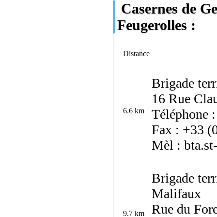
Casernes de G
Feugerolles :
Distance
Brigade ter
16 Rue Clau
6.6 km
Téléphone :
Fax : +33 (
Mèl : bta.s
Brigade terr
Malifaux
Rue du For
9.7 km