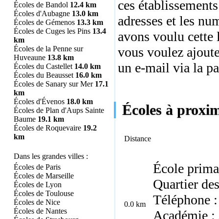
ces établissements
Écoles de Bandol
12.4 km
Écoles d'Aubagne
13.0 km
adresses et les nu
Écoles de Gémenos
13.3 km
Écoles de Cuges les Pins
13.4
avons voulu cette l
km
Écoles de la Penne sur
vous voulez ajoute
Huveaune
13.8 km
un e-mail via la p
Écoles du Castellet
14.0 km
Écoles du Beausset
16.0 km
Écoles de Sanary sur Mer
17.1
km
Écoles d'Évenos
18.0 km
Écoles à proxim
Écoles de Plan d'Aups Sainte
Baume
19.1 km
Écoles de Roquevaire
19.2
km
Distance
Dans les grandes villes :
École prima
Écoles de Paris
Écoles de Marseille
Quartier de
Écoles de Lyon
Écoles de Toulouse
Téléphone :
Écoles de Nice
0.0 km
Écoles de Nantes
Académie : 