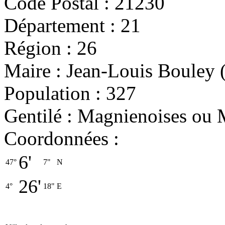
Code Postal : 21230
Département : 21
Région : 26
Maire : Jean-Louis Bouley
Population : 327
Gentilé : Magnienoises ou
Coordonnées :
6'
47°
7"
N
26'
4°
18"
E