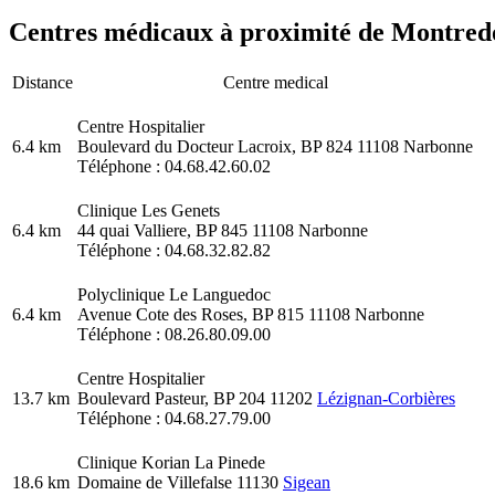
Centres médicaux à proximité de Montredo
Distance
Centre medical
Centre Hospitalier
6.4 km
Boulevard du Docteur Lacroix, BP 824 11108 Narbonne
Téléphone : 04.68.42.60.02
Clinique Les Genets
6.4 km
44 quai Valliere, BP 845 11108 Narbonne
Téléphone : 04.68.32.82.82
Polyclinique Le Languedoc
6.4 km
Avenue Cote des Roses, BP 815 11108 Narbonne
Téléphone : 08.26.80.09.00
Centre Hospitalier
13.7 km
Boulevard Pasteur, BP 204 11202
Lézignan-Corbières
Téléphone : 04.68.27.79.00
Clinique Korian La Pinede
18.6 km
Domaine de Villefalse 11130
Sigean