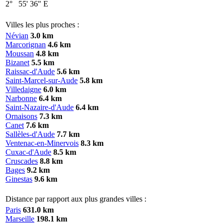
2°
55'
36"
E
Villes les plus proches :
Névian
3.0 km
Marcorignan
4.6 km
Moussan
4.8 km
Bizanet
5.5 km
Raissac-d'Aude
5.6 km
Saint-Marcel-sur-Aude
5.8 km
Villedaigne
6.0 km
Narbonne
6.4 km
Saint-Nazaire-d'Aude
6.4 km
Ornaisons
7.3 km
Canet
7.6 km
Sallèles-d'Aude
7.7 km
Ventenac-en-Minervois
8.3 km
Cuxac-d'Aude
8.5 km
Cruscades
8.8 km
Bages
9.2 km
Ginestas
9.6 km
Distance par rapport aux plus grandes villes :
Paris
631.0 km
Marseille
198.1 km