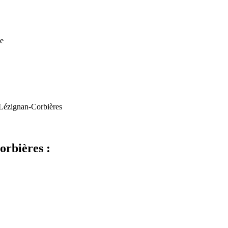
e
 Lézignan-Corbières
rbières :