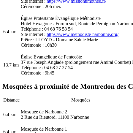
Site internet :
https://www.missiontimothee.fr/
Cérémonie : 20h mer.
Église Protestante Évangélique Méthodiste
Hôtel Hexagone - Forum sud, Route de Perpignan Narbonn
Téléphone : 04 68 76 58 54
6.4 km
Site internet :
https://www.methodiste-narbonne.org/
Prêtre : LLOYD - Domaine Sainte Marie
Cérémonie : 10h30
Église Évangélique de Pentecôte
37 rue Joseph Anglade (prolongement rue Amiral Courbet)
13.7 km
Téléphone : 04 68 27 27 54
Cérémonie : 9h45
Mosquées à proximité de Montredon des Co
Distance
Mosquées
Mosquée de Narbonne 2
6.4 km
2 Rue du Rieutord, 11100 Narbonne
Mosquée de Narbonne 1
6.4 km