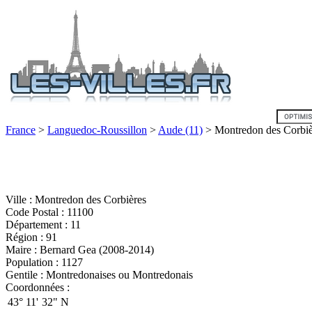
France
>
Languedoc-Roussillon
>
Aude (11)
> Montredon des Corbiè
Ville : Montredon des Corbières
Code Postal : 11100
Département : 11
Région : 91
Maire : Bernard Gea (2008-2014)
Population : 1127
Gentile : Montredonaises ou Montredonais
Coordonnées :
43°
11'
32"
N