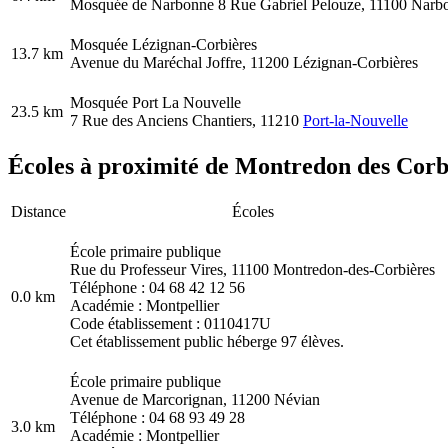
Mosquée de Narbonne 8 Rue Gabriel Pelouze, 11100 Narb
Mosquée Lézignan-Corbières
13.7 km
Avenue du Maréchal Joffre, 11200 Lézignan-Corbières
Mosquée Port La Nouvelle
23.5 km
7 Rue des Anciens Chantiers, 11210
Port-la-Nouvelle
Écoles à proximité de Montredon des Corbi
Distance
Écoles
École primaire publique
Rue du Professeur Vires, 11100 Montredon-des-Corbières
Téléphone : 04 68 42 12 56
0.0 km
Académie : Montpellier
Code établissement : 0110417U
Cet établissement public héberge 97 élèves.
École primaire publique
Avenue de Marcorignan, 11200 Névian
Téléphone : 04 68 93 49 28
3.0 km
Académie : Montpellier