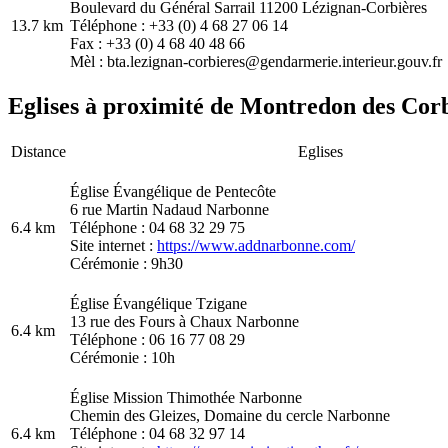
Boulevard du Général Sarrail 11200 Lézignan-Corbières
13.7 km
Téléphone : +33 (0) 4 68 27 06 14
Fax : +33 (0) 4 68 40 48 66
Mèl : bta.lezignan-corbieres@gendarmerie.interieur.gouv.fr
Eglises à proximité de Montredon des Corb
Distance
Eglises
Église Évangélique de Pentecôte
6 rue Martin Nadaud Narbonne
6.4 km
Téléphone : 04 68 32 29 75
Site internet :
https://www.addnarbonne.com/
Cérémonie : 9h30
Église Évangélique Tzigane
13 rue des Fours à Chaux Narbonne
6.4 km
Téléphone : 06 16 77 08 29
Cérémonie : 10h
Église Mission Thimothée Narbonne
Chemin des Gleizes, Domaine du cercle Narbonne
6.4 km
Téléphone : 04 68 32 97 14