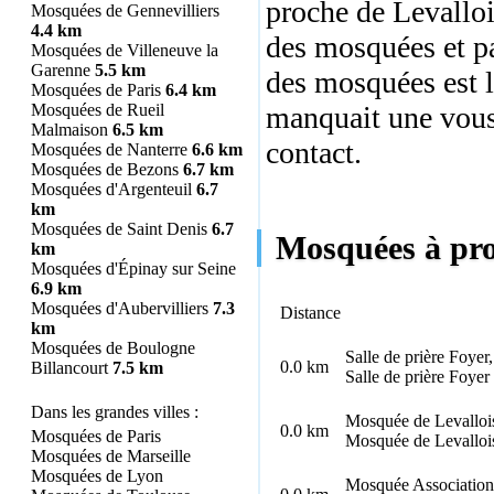
proche de Levalloi
Mosquées de Gennevilliers
4.4 km
des mosquées et pa
Mosquées de Villeneuve la
Garenne
5.5 km
des mosquées est la
Mosquées de Paris
6.4 km
Mosquées de Rueil
manquait une vous 
Malmaison
6.5 km
contact
.
Mosquées de Nanterre
6.6 km
Mosquées de Bezons
6.7 km
Mosquées d'Argenteuil
6.7
km
Mosquées de Saint Denis
6.7
Mosquées à prox
km
Mosquées d'Épinay sur Seine
6.9 km
Mosquées d'Aubervilliers
7.3
Distance
km
Mosquées de Boulogne
Salle de prière Foyer,
0.0 km
Billancourt
7.5 km
Salle de prière Foyer
Dans les grandes villes :
Mosquée de Levallois
0.0 km
Mosquées de Paris
Mosquée de Levallois
Mosquées de Marseille
Mosquées de Lyon
Mosquée Association