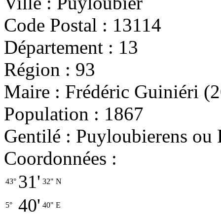
Ville : Puyloubier
Code Postal : 13114
Département : 13
Région : 93
Maire : Frédéric Guiniéri 
Population : 1867
Gentilé : Puyloubierens ou
Coordonnées :
31'
43°
32"
N
40'
5°
40"
E