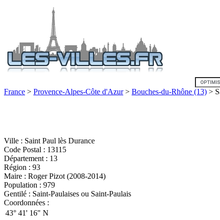
France
>
Provence-Alpes-Côte d'Azur
>
Bouches-du-Rhône (13)
> Sa
Ville : Saint Paul lès Durance
Code Postal : 13115
Département : 13
Région : 93
Maire : Roger Pizot (2008-2014)
Population : 979
Gentilé : Saint-Paulaises ou Saint-Paulais
Coordonnées :
43°
41'
16"
N