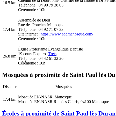
Chemin de la Dourdoille, Quartier de la Goutte d'Or Pertuis
16.5 km
Téléphone : 04 90 79 38 05
Cérémonie : 10h
Assemblée de Dieu
Rue des Ponches Manosque
17.4 km
Téléphone : 04 92 71 07 33
Site internet :
https://www.addmanosque.com/
Cérémonie : 10h
Église Protestante Évangélique Baptiste
19 cours Esquiros
Trets
26.8 km
Téléphone : 04 42 61 32 26
Cérémonie : 10h
Mosquées à proximité de Saint Paul lès Du
Distance
Mosquées
Mosquée EN-NASR, Manosque
17.4 km
Mosquée EN-NASR Rue des Cabris, 04100 Manosque
Écoles à proximité de Saint Paul lès Duran