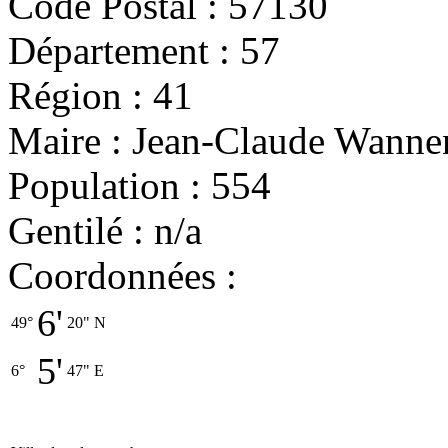
Code Postal : 57130
Département : 57
Région : 41
Maire : Jean-Claude Wann
Population : 554
Gentilé : n/a
Coordonnées :
6'
49°
20"
N
5'
6°
47"
E