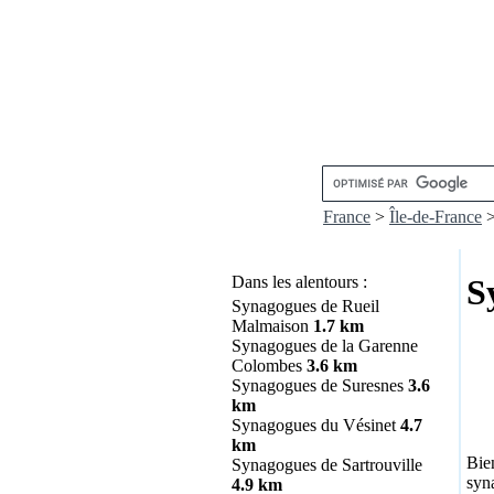
France
>
Île-de-France
Dans les alentours :
S
Synagogues de Rueil
Malmaison
1.7 km
Synagogues de la Garenne
Colombes
3.6 km
Synagogues de Suresnes
3.6
km
Synagogues du Vésinet
4.7
km
Bie
Synagogues de Sartrouville
syna
4.9 km