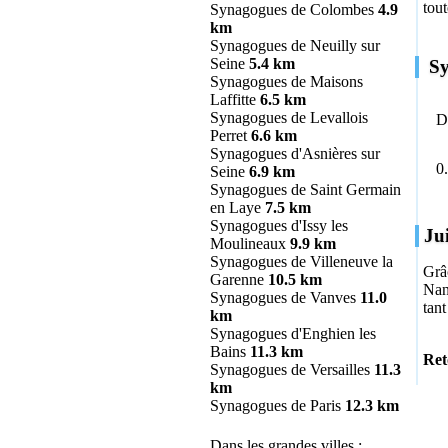
tout
Synagogues de Colombes
4.9
km
Synagogues de Neuilly sur
Seine
5.4 km
Sy
Synagogues de Maisons
Laffitte
6.5 km
Synagogues de Levallois
D
Perret
6.6 km
Synagogues d'Asnières sur
0
Seine
6.9 km
Synagogues de Saint Germain
en Laye
7.5 km
Synagogues d'Issy les
Ju
Moulineaux
9.9 km
Synagogues de Villeneuve la
Grâ
Garenne
10.5 km
Nant
Synagogues de Vanves
11.0
tant
km
Synagogues d'Enghien les
Bains
11.3 km
Ret
Synagogues de Versailles
11.3
km
Synagogues de Paris
12.3 km
Dans les grandes villes :