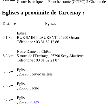
Centre Islamique de Franche comté (CCIFC) 5 Chemin de
Eglises à proximité de Tarcenay :
Distance
Eglises
Eglise
6.1 km
RUE SAINT-LAURENT, 25290 Ornans
Téléphone : 03 81 62 12 86
Notre Dame du Chêne
6.8 km
5 route de l'Ermitage, 25290 Scey-Maisières
Téléphone : 03 81 62 21 87
Eglise
6.8 km
, 25290 Scey-Maisières
Eglise
7.6 km
, 25660 Saône
Eglise
9.7 km
, 25720
Pugey