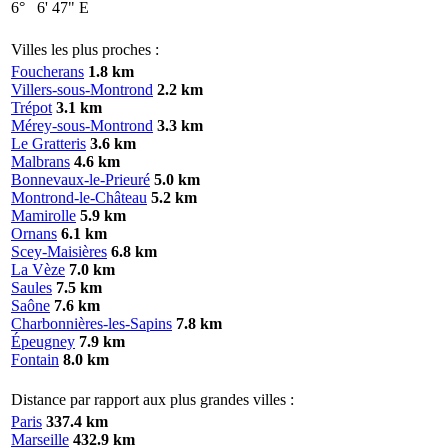
6°
6'
47"
E
Villes les plus proches :
Foucherans
1.8 km
Villers-sous-Montrond
2.2 km
Trépot
3.1 km
Mérey-sous-Montrond
3.3 km
Le Gratteris
3.6 km
Malbrans
4.6 km
Bonnevaux-le-Prieuré
5.0 km
Montrond-le-Château
5.2 km
Mamirolle
5.9 km
Ornans
6.1 km
Scey-Maisières
6.8 km
La Vèze
7.0 km
Saules
7.5 km
Saône
7.6 km
Charbonnières-les-Sapins
7.8 km
Épeugney
7.9 km
Fontain
8.0 km
Distance par rapport aux plus grandes villes :
Paris
337.4 km
Marseille
432.9 km