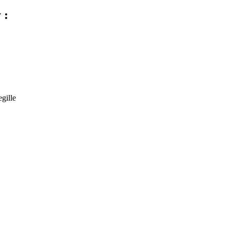
 :
gille