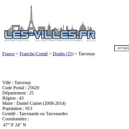
France
>
Franche-Comté
>
Doubs (25)
> Tarcenay
Ville : Tarcenay
Code Postal : 25620
Département : 25
Région : 43
Maire : Daniel Cuinet (2008-2014)
Population : 913
Gentilé : Tarcenards ou Tarcenardes
Coordonnées :
47°
9'
24"
N